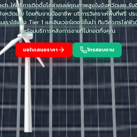
ch ให้บริการติดตั้งโซล่าเซลล์คุณภาพสูงในจังหวัด
เลย
รับ
จังหวัดเลย โดยทีมงานมืออาชีพ บริการวิเคราะห์พื้นที่ฟรี ปร
าน
เราใช้แผง Tier 1 และอินเวอร์เตอร์ชั้นนำ ทีมวิศวกรไฟฟ้า
พร้อมบริการหลังการขายที่ไม่ทอดทิ้งคุณ
ขอใบเสนอราคา
โทรสอบถาม