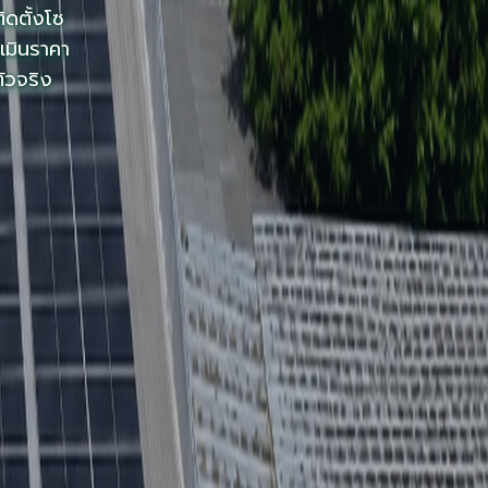
ติดตั้งโซ
ะเมินราคา
ตัวจริง