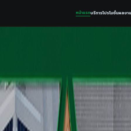
หน้าแรก
บริการ
โปรโมชั่น
ผลงา